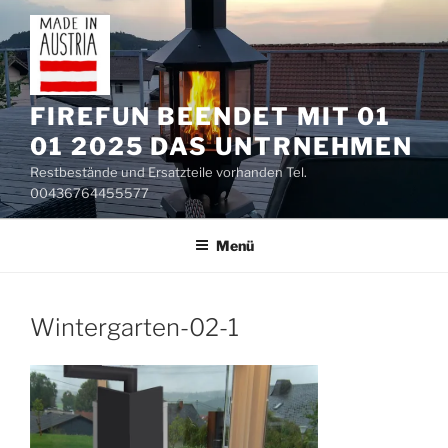
Zum
Inhalt
springen
FIREFUN BEENDET MIT 01
01 2025 DAS UNTRNEHMEN
Restbestände und Ersatzteile vorhanden Tel.
00436764455577
Menü
Wintergarten-02-1