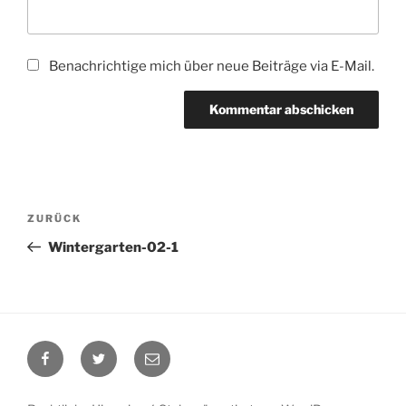
Benachrichtige mich über neue Beiträge via E-Mail.
Beitragsnavigation
Vorheriger
ZURÜCK
Beitrag
Wintergarten-02-1
Facebook
Twitter
E-
Mail