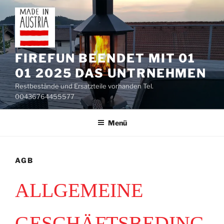
Zum
Inhalt
springen
FIREFUN BEENDET MIT 01
01 2025 DAS UNTRNEHMEN
Restbestände und Ersatzteile vorhanden Tel.
00436764455577
Menü
AGB
ALLGEMEINE
GESCHÄFTSBEDING