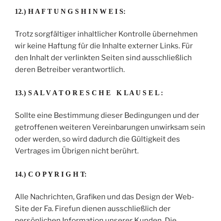
12.) H A F T U N G S H I N W E I S:
Trotz sorgfältiger inhaltlicher Kontrolle übernehmen
wir keine Haftung für die Inhalte externer Links. Für
den Inhalt der verlinkten Seiten sind ausschließlich
deren Betreiber verantwortlich.
13.) S A L V A T O R E S C H E K L A U S E L :
Sollte eine Bestimmung dieser Bedingungen und der
getroffenen weiteren Vereinbarungen unwirksam sein
oder werden, so wird dadurch die Gültigkeit des
Vertrages im Übrigen nicht berührt.
14.) C O P Y R I G H T:
Alle Nachrichten, Grafiken und das Design der Web-
Site der Fa. Firefun dienen ausschließlich der
persönlichen Information unserer Kunden. Die