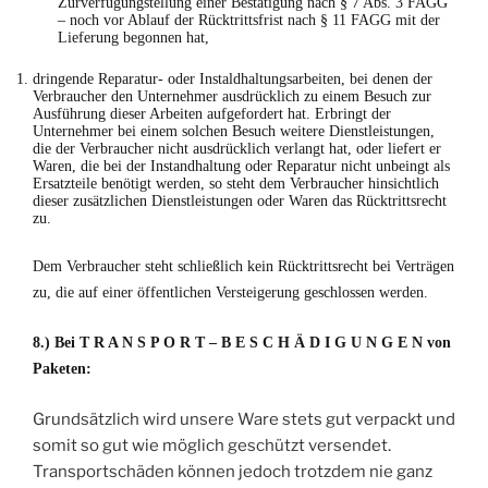
Zurverfügungstellung einer Bestätigung nach § 7 Abs. 3 FAGG
– noch vor Ablauf der Rücktrittsfrist nach § 11 FAGG mit der
Lieferung begonnen hat,
dringende Reparatur- oder Instaldhaltungsarbeiten, bei denen der
Verbraucher den Unternehmer ausdrücklich zu einem Besuch zur
Ausführung dieser Arbeiten aufgefordert hat. Erbringt der
Unternehmer bei einem solchen Besuch weitere Dienstleistungen,
die der Verbraucher nicht ausdrücklich verlangt hat, oder liefert er
Waren, die bei der Instandhaltung oder Reparatur nicht unbeingt als
Ersatzteile benötigt werden, so steht dem Verbraucher hinsichtlich
dieser zusätzlichen Dienstleistungen oder Waren das Rücktrittsrecht
zu.
Dem Verbraucher steht schließlich kein Rücktrittsrecht bei Verträgen
zu, die auf einer öffentlichen Versteigerung geschlossen werden.
8.) Bei T R A N S P O R T – B E S C H Ä D I G U N G E N von
Paketen:
Grundsätzlich wird unsere Ware stets gut verpackt und
somit so gut wie möglich geschützt versendet.
Transportschäden können jedoch trotzdem nie ganz