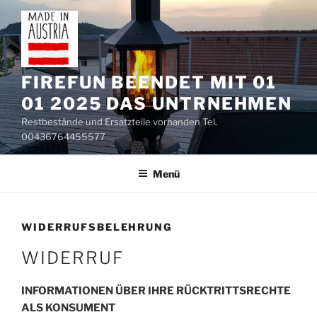
Zum
Inhalt
springen
FIREFUN BEENDET MIT 01
01 2025 DAS UNTRNEHMEN
Restbestände und Ersatzteile vorhanden Tel.
00436764455577
Menü
WIDERRUFSBELEHRUNG
WIDERRUF
INFORMATIONEN ÜBER IHRE RÜCKTRITTSRECHTE
ALS KONSUMENT