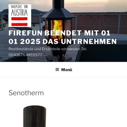
Zum
Inhalt
springen
FIREFUN BEENDET MIT 01
01 2025 DAS UNTRNEHMEN
Restbestände und Ersatzteile vorhanden Tel.
00436764455577
Menü
Senotherm