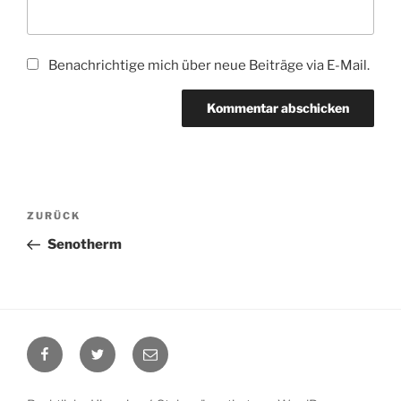
Benachrichtige mich über neue Beiträge via E-Mail.
Beitragsnavigation
Vorheriger
ZURÜCK
Beitrag
Senotherm
Facebook
Twitter
E-
Mail