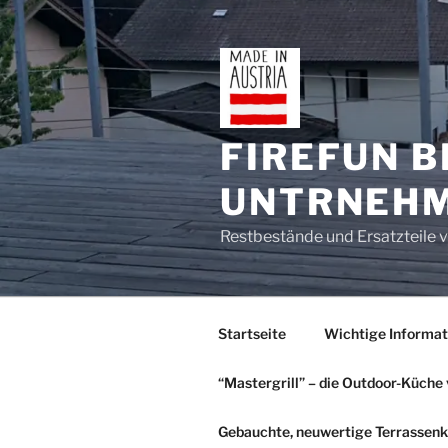
Zum
Inhalt
springen
FIREFUN B
UNTRNEH
Restbestände und Ersatzteil
Startseite
Wichtige Informat
“Mastergrill” – die Outdoor-Küche 
Gebauchte, neuwertige Terrassenka