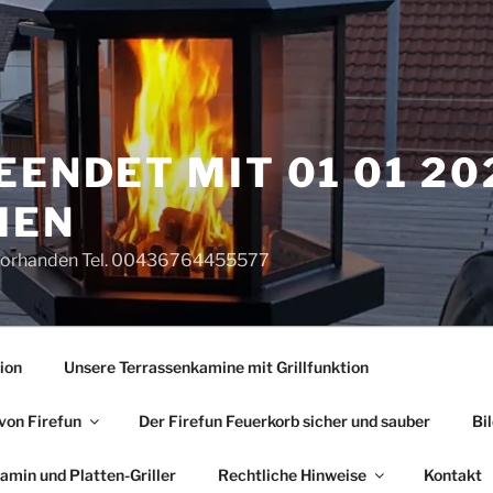
EENDET MIT 01 01 20
MEN
e vorhanden Tel. 00436764455577
ion
Unsere Terrassenkamine mit Grillfunktion
von Firefun
Der Firefun Feuerkorb sicher und sauber
Bi
min und Platten-Griller
Rechtliche Hinweise
Kontakt