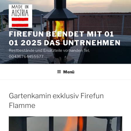
Zum
Inhalt
springen
FIREFUN BEENDET MIT 01
01 2025 DAS UNTRNEHMEN
Restbestände und Ersatzteile vorhanden Tel.
00436764455577
Menü
Gartenkamin exklusiv Firefun
Flamme
Video-
Player