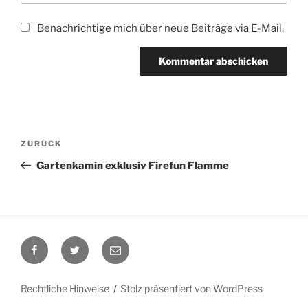
Benachrichtige mich über neue Beiträge via E-Mail.
Beitragsnavigation
Vorheriger
ZURÜCK
Beitrag
Gartenkamin exklusiv Firefun Flamme
Facebook
Twitter
E-
Mail
Rechtliche Hinweise
Stolz präsentiert von WordPress