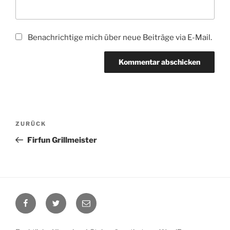
Benachrichtige mich über neue Beiträge via E-Mail.
Beitragsnavigation
Vorheriger
ZURÜCK
Beitrag
Firfun Grillmeister
Facebook
Twitter
E-
Mail