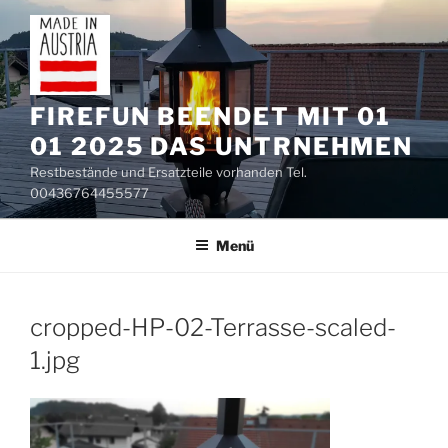
Zum
Inhalt
springen
FIREFUN BEENDET MIT 01
01 2025 DAS UNTRNEHMEN
Restbestände und Ersatzteile vorhanden Tel.
00436764455577
Menü
cropped-HP-02-Terrasse-scaled-
1.jpg