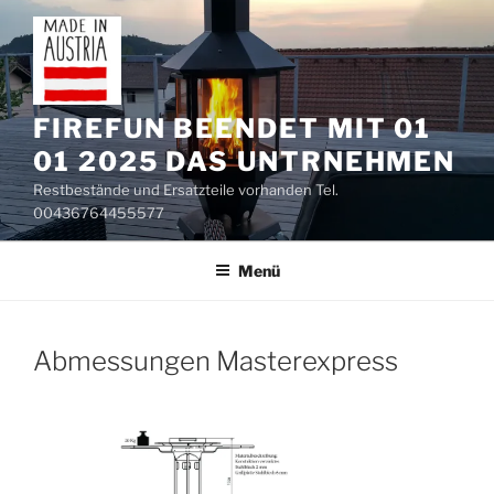
Zum
Inhalt
springen
FIREFUN BEENDET MIT 01
01 2025 DAS UNTRNEHMEN
Restbestände und Ersatzteile vorhanden Tel.
00436764455577
Menü
Abmessungen Masterexpress