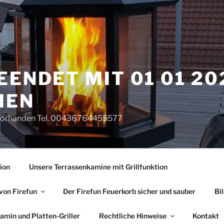
EENDET MIT 01 01 20
MEN
e vorhanden Tel. 00436764455577
ion
Unsere Terrassenkamine mit Grillfunktion
von Firefun
Der Firefun Feuerkorb sicher und sauber
Bi
min und Platten-Griller
Rechtliche Hinweise
Kontakt