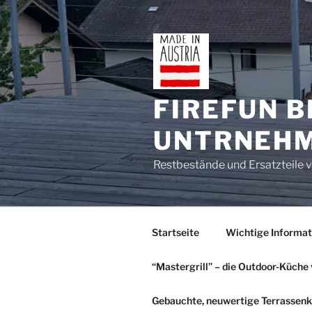
Zum
Inhalt
springen
FIREFUN B
UNTRNEH
Restbestände und Ersatzteil
Startseite
Wichtige Informat
“Mastergrill” – die Outdoor-Küche 
Gebauchte, neuwertige Terrassenka